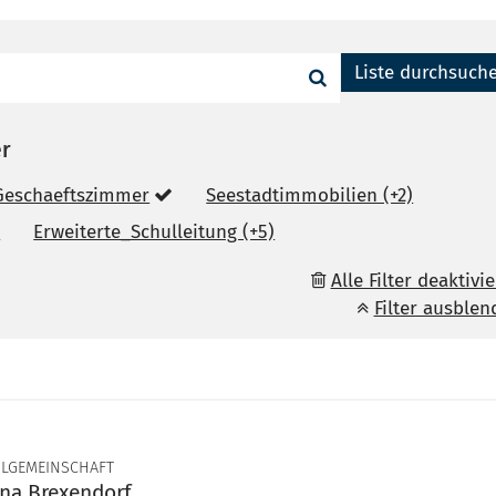
Liste durchsuch
er
Geschaeftszimmer
Seestadtimmobilien (+2)
)
Erweiterte_Schulleitung (+5)
Alle Filter deaktivi
Filter ausblen
LGEMEINSCHAFT
ana Brexendorf