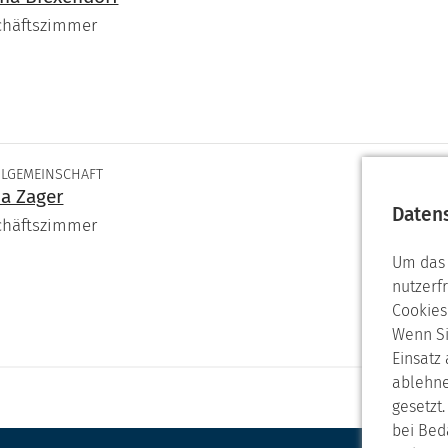
chäftszimmer
LGEMEINSCHAFT
ia Zager
Daten
chäftszimmer
Um das 
nutzerf
Cookies
Wenn Si
Einsatz
ablehne
gesetzt
bei Bed