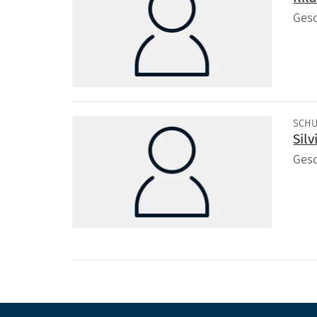
Ges
SCHU
Silv
Ges